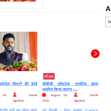
A
Arc
बड़ी खबर
बड़ी 
इथेनॉल मिलाने की कोई
सीबीजी ऑफटेक एश्योरेंस ढांचा
सरका
स्थापित किया जाएगा –...
पर...
 06,
Dainik
August 06,
Dainik
Agniban
2026
Agniban
2026
ंद्रीय मंत्री राम मोहन नायडू
नई दिल्ली । केन्द्र सरकार (Central
नई दि