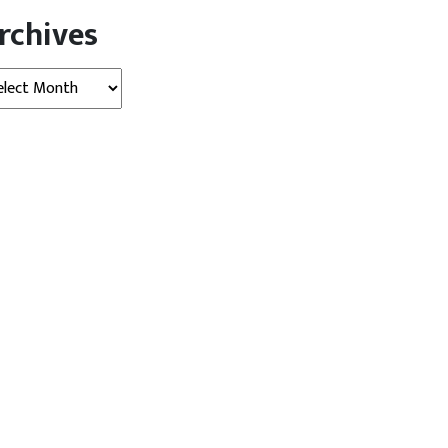
rchives
hives
खबर
बड़ी खबर
र ‘बांटो और राज करो’ की नीति
कांग्रेस सांसदों ने संसद परिसर में
निकाला विरोध...
August 06,
Dainik
August 06,
Dainik
Agniban
2026
Agniban
ल्ली । सपा सांसद डिंपल यादव (​​SP
नई दिल्ली । कांग्रेस सांसदों (Congress