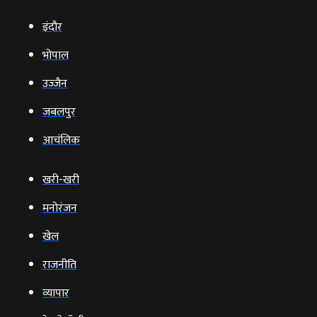
इंदौर
भोपाल
उज्‍जैन
जबलपुर
आचंलिक
खरी-खरी
मनोरंजन
खेल
राजनीति
व्‍यापार