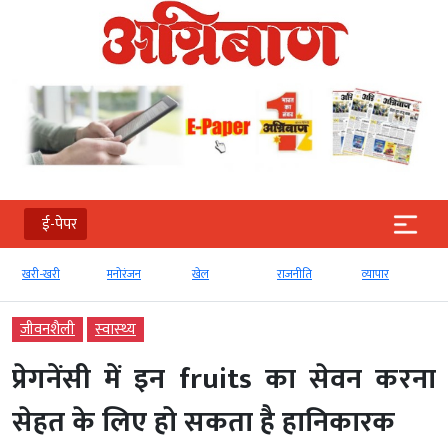
ई-पेपर
खरी-खरी
मनोरंजन
खेल
राजनीति
व्‍यापार
जीवनशैली
स्‍वास्‍थ्‍य
प्रेगनेंसी में इन fruits का सेवन करना
सेहत के लिए हो सकता है हानिकारक