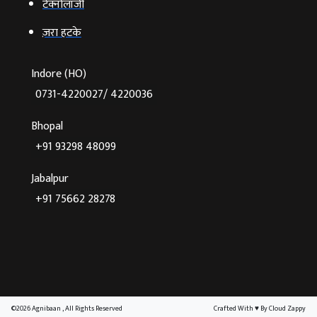
टेक्‍नोलॉजी
ज़रा हटके
Indore (HO)
0731-4220027/ 4220036
Bhopal
+91 93298 48099
Jabalpur
+91 75662 28278
©2026 Agnibaan , All Rights Reserved
Crafted With
♥
By Cloud Zappy