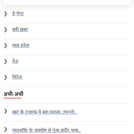
❯
ई-पेपर
❯
बड़ी खबर
❯
मध्य प्रदेश
❯
देश
❯
विदेश
अभी-अभी
❯
MP के राजगढ़ में बड़ा हादसा, उफनते...
❯
मातृशक्ति के जयघोष से गूंजा इंदौर, भव्य...