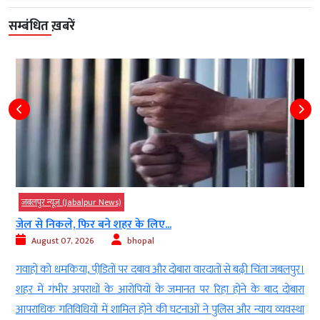
सम्बंधित ख़बरें
जबलपुर न्यूज़ (Jabalpur News)
जेल से निकले, फिर बने शहर के लिए...
August 07, 2026
bhopal
न
गवाहों को धमकियां, पीडि़तों पर दबाव और दोबारा वारदातों से बढ़ी चिंता जबलपुर।
ा
शहर में गंभीर अपराधों के आरोपियों के जमानत पर रिहा होने के बाद दोबारा
ल
आपराधिक गतिविधियों में शामिल होने की घटनाओं ने पुलिस और न्याय व्यवस्था