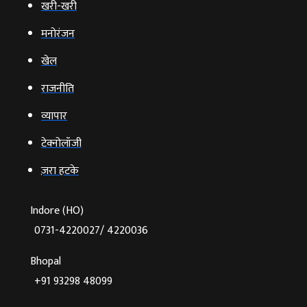
खरी-खरी
मनोरंजन
खेल
राजनीति
व्‍यापार
टेक्‍नोलॉजी
ज़रा हटके
Indore (HO)
0731-4220027/ 4220036
Bhopal
+91 93298 48099