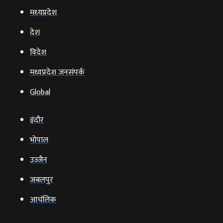
मध्‍यप्रदेश
देश
विदेश
मध्यप्रदेश जनसंपर्क
Global
इंदौर
भोपाल
उज्‍जैन
जबलपुर
आचंलिक