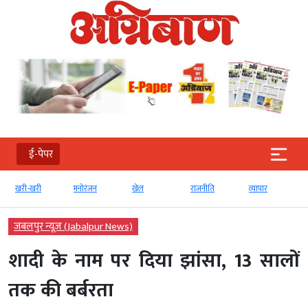
ई-पेपर
खरी-खरी
मनोरंजन
खेल
राजनीति
व्‍यापार
जबलपुर न्यूज़ (Jabalpur News)
शादी के नाम पर दिया झांसा, 13 सालों
तक की बर्बरता