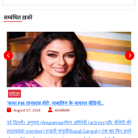
सम्बंधित ख़बरें
मनोरंजन
‘काश PM तानाशाह होते’, नाबालिग के वायरल वीडियो...
August 07, 2026
AGNIBAN
म
नई दिल्ली। अनुपमा (Anupamaa)फेम अभिनेत्री (actress)और बीजेपी की
ी
सदस्य(BJP member) रुपाली गांगुली(Rupali Ganguly) एक बार फिर अपने