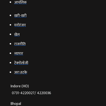
आचंलिक
खरी-खरी
मनोरंजन
खेल
राजनीति
व्‍यापार
टेक्‍नोलॉजी
ज़रा हटके
Indore (HO)
0731-4220027/ 4220036
Bhopal