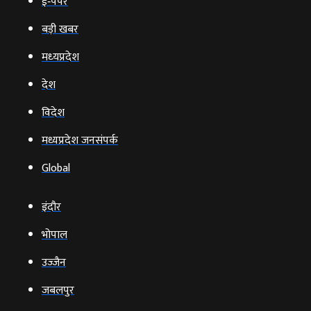
ई‑पेपर
बड़ी खबर
मध्‍यप्रदेश
देश
विदेश
मध्यप्रदेश जनसंपर्क
Global
इंदौर
भोपाल
उज्‍जैन
जबलपुर