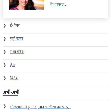
के वायरल...
❯
ई-पेपर
❯
बड़ी खबर
❯
मध्य प्रदेश
❯
देश
❯
विदेश
अभी-अभी
❯
भोजशाला में हुआ हनुमान चालीसा का पाठ,...