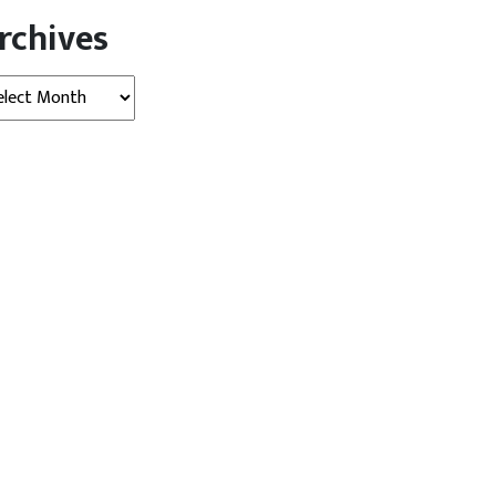
rchives
hives
खबर
विदेश
बड़ी खबर
राजनीति
्रेटिक उम्मीदवार जीत पर ट्रंप का
FCRA बिल पर घिरी सरकार…
हमला,...
परिसीमन विधेयक की...
gust 06, 2026
AGNIBAN
August 06, 2026
AGNIBAN