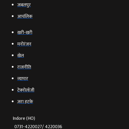
जबलपुर
आचंलिक
खरी-खरी
मनोरंजन
खेल
राजनीति
व्‍यापार
टेक्‍नोलॉजी
ज़रा हटके
Indore (HO)
0731-4220027/ 4220036