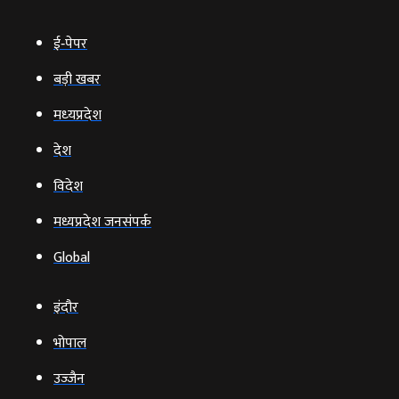
ई‑पेपर
बड़ी खबर
मध्‍यप्रदेश
देश
विदेश
मध्यप्रदेश जनसंपर्क
Global
इंदौर
भोपाल
उज्‍जैन