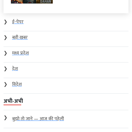
❯
ई-पेपर
❯
बड़ी खबर
❯
मध्य प्रदेश
❯
देश
❯
विदेश
अभी-अभी
❯
बुझो तो जाने — आज की पहेली