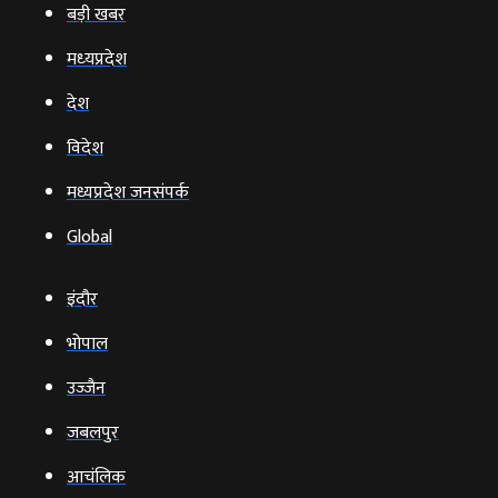
बड़ी खबर
मध्‍यप्रदेश
देश
विदेश
मध्यप्रदेश जनसंपर्क
Global
इंदौर
भोपाल
उज्‍जैन
जबलपुर
आचंलिक