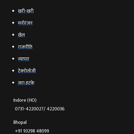
खरी-खरी
मनोरंजन
खेल
राजनीति
व्‍यापार
टेक्‍नोलॉजी
ज़रा हटके
Indore (HO)
0731-4220027/ 4220036
Bhopal
+91 93298 48099