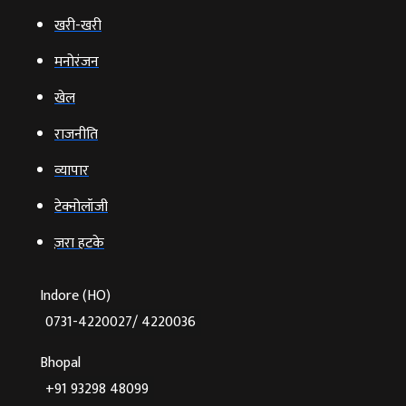
खरी-खरी
मनोरंजन
खेल
राजनीति
व्‍यापार
टेक्‍नोलॉजी
ज़रा हटके
Indore (HO)
0731-4220027/ 4220036
Bhopal
+91 93298 48099