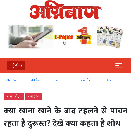
ई-पेपर
खरी-खरी
मनोरंजन
खेल
राजनीति
व्‍यापार
जीवनशैली
स्‍वास्‍थ्‍य
क्‍या खाना खाने के बाद टहलने से पाचन
रहता है दुरूस्‍त? देखें क्‍या कहता है शोध