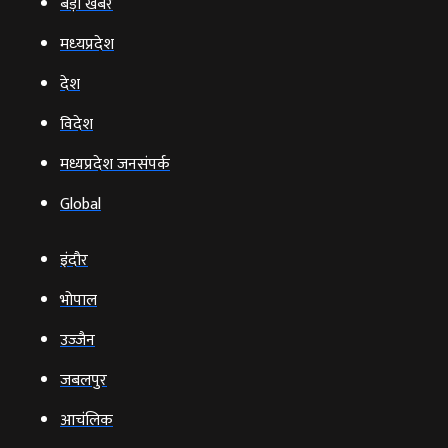
बड़ी खबर
मध्‍यप्रदेश
देश
विदेश
मध्यप्रदेश जनसंपर्क
Global
इंदौर
भोपाल
उज्‍जैन
जबलपुर
आचंलिक