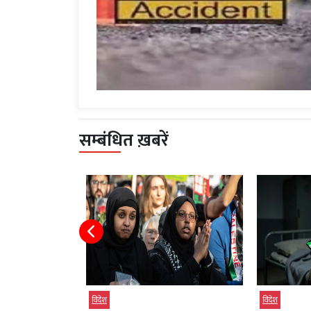
सम्बंधित ख़बरें
विदेश
देश
विदेश