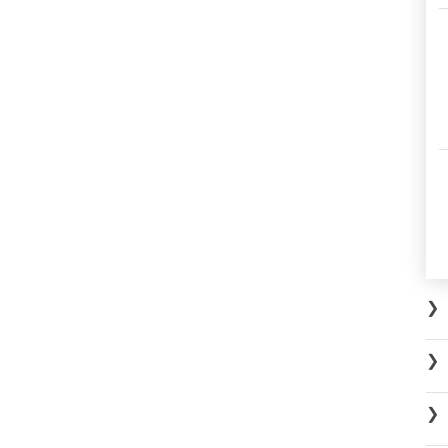
❯
❯
❯