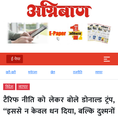
ई-पेपर
खरी-खरी
मनोरंजन
खेल
राजनीति
व्‍यापार
विदेश
व्‍यापार
टैरिफ नीति को लेकर बोले डोनाल्ड ट्रंप,
“इससे न केवल धन दिया, बल्कि दुश्मनों