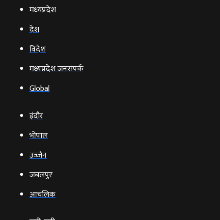
मध्‍यप्रदेश
देश
विदेश
मध्यप्रदेश जनसंपर्क
Global
इंदौर
भोपाल
उज्‍जैन
जबलपुर
आचंलिक