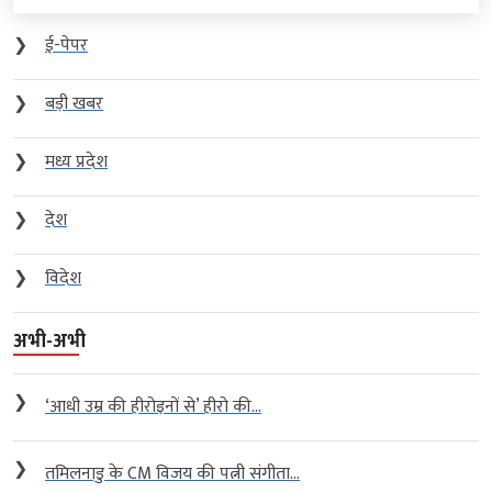
❯
ई-पेपर
❯
बड़ी खबर
❯
मध्य प्रदेश
❯
देश
❯
विदेश
अभी-अभी
❯
‘आधी उम्र की हीरोइनों से’ हीरो की...
❯
तमिलनाडु के CM विजय की पत्नी संगीता...