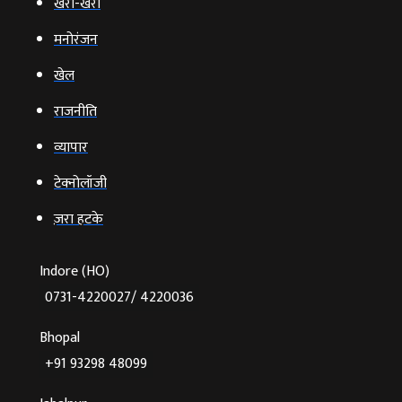
खरी-खरी
मनोरंजन
खेल
राजनीति
व्‍यापार
टेक्‍नोलॉजी
ज़रा हटके
Indore (HO)
0731-4220027/ 4220036
Bhopal
+91 93298 48099