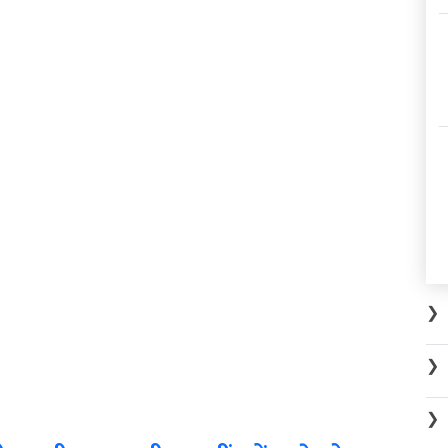
❯
❯
❯