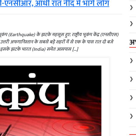
ी-एनसीआर, आधी रात नींद में भागे लोग
❯
❯
कंप (Earthquake) के झटके महसूस हुए. राष्ट्रीय भूकंप केंद्र (एनसीएस)
अ
 उत्तरी अफगानिस्तान के सबसे बड़े शहरों में से एक के पास रात दो बजे
या. इसके झटके भारत (India) समेत आसपास […]
❯
❯
❯
❯