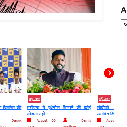
A
Arc
बड़ी खबर
बड़ी 
इथेनॉल मिलाने की कोई
सीबीजी ऑफटेक एश्योरेंस ढांचा
सरका
स्थापित किया जाएगा –...
पर...
 06,
Dainik
August 06,
Dainik
Agniban
2026
Agniban
2026