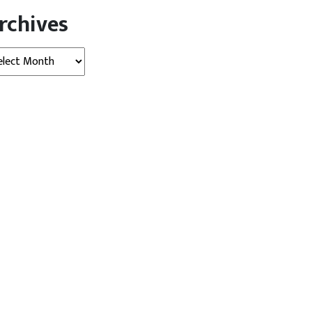
rchives
hives
खबर
बड़ी खबर
र ‘बांटो और राज करो’ की नीति
कांग्रेस सांसदों ने संसद परिसर में
निकाला विरोध...
August 06,
Dainik
August 06,
Dainik
Agniban
2026
Agniban