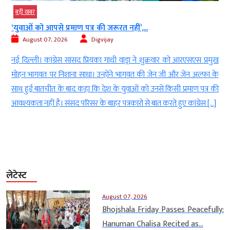
बड़ी खबर
40 साल पुराने बोफोर्स घोटाले की फाइल बंद,...
August 07, 2026
Digvijay
ार को आरएसएस प्रमुख
नई दिल्ली। सुप्रीम कोर्ट ने हिंदुजा ब्रदर्स को बरी करने वाले दि
ी और जेन अल्फा के
2005 के फैसले के खिलाफ दायर अंतिम अपील को भी खारिज
िसी प्रमाण पत्र की
इसके साथ ही भारत के सबसे चर्चित और लंबे समय तक चलने वाले
े हुए कांग्रेस […]
मामलों में से एक बोफोर्स कांड का कानूनी अध्याय हमेशा के लिए 
लेटेस्ट
August 07, 2026
Bhojshala Friday Passes Peacefully:
Hanuman Chalisa Recited as...