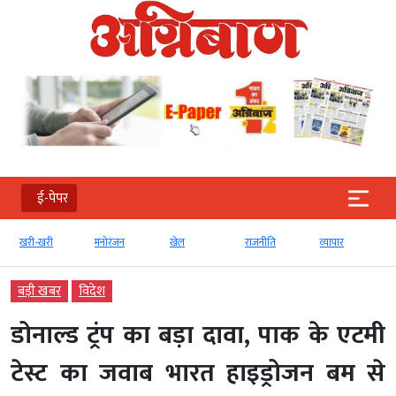
ई-पेपर
ी
मनोरंजन
खेल
राजनीति
व्‍यापार
टेक्‍नोलॉजी
बड़ी खबर
विदेश
डोनाल्ड ट्रंप का बड़ा दावा, पाक के एटमी
टेस्ट का जवाब भारत हाइड्रोजन बम से