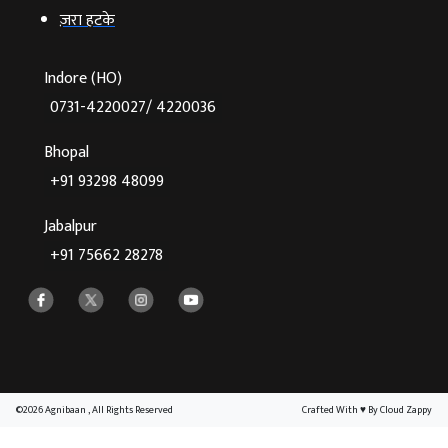
ज़रा हटके
Indore (HO)
0731-4220027/ 4220036
Bhopal
+91 93298 48099
Jabalpur
+91 75662 28278
©2026 Agnibaan , All Rights Reserved
Crafted With
♥
By Cloud Zappy