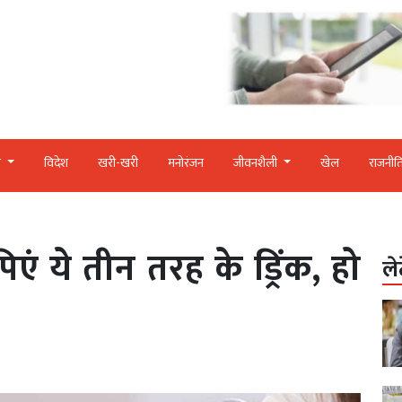
र
विदेश
खरी-खरी
मनोरंजन
जीवनशैली
खेल
राजनीत
एं ये तीन तरह के ड्रिंक, हो
ले