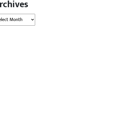
rchives
hives