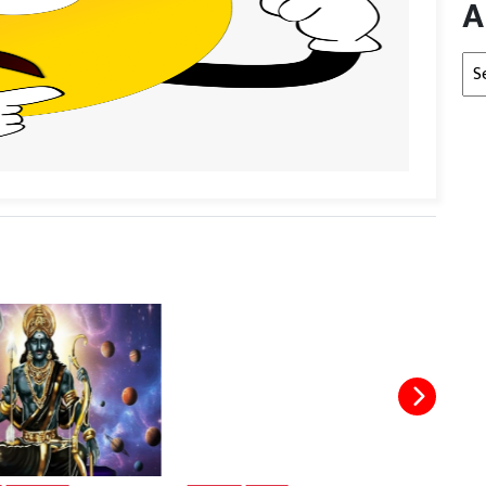
A
Arc