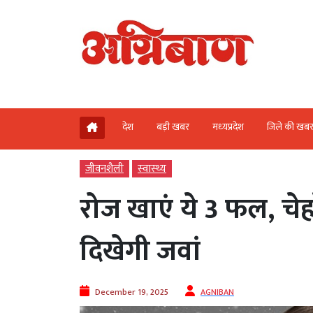
देश
बड़ी खबर
मध्‍यप्रदेश
जिले की खब
जीवनशैली
स्‍वास्‍थ्‍य
रोज खाएं ये 3 फल, चे
दिखेगी जवां
December 19, 2025
AGNIBAN