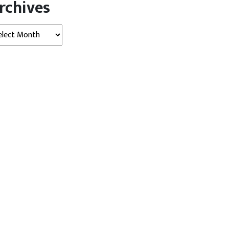
rchives
hives