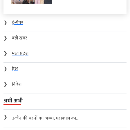
❯
ई-पेपर
❯
बड़ी खबर
❯
मध्य प्रदेश
❯
देश
❯
विदेश
अभी-अभी
❯
उज्जैन की बहनों का जज्बा, महाकाल का...