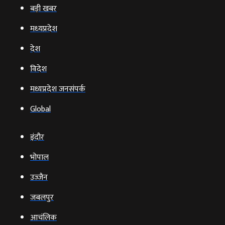
बड़ी खबर
मध्‍यप्रदेश
देश
विदेश
मध्यप्रदेश जनसंपर्क
Global
इंदौर
भोपाल
उज्‍जैन
जबलपुर
आचंलिक