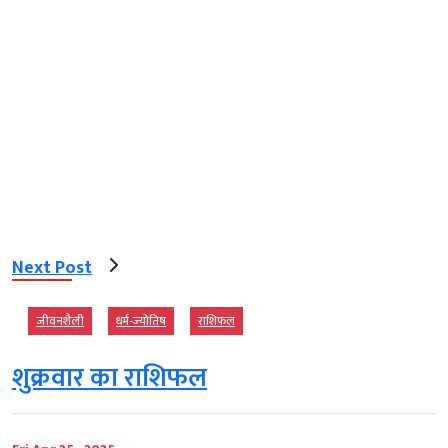
Next Post
जीवनशैली
धर्म-ज्‍योतिष
राशिफल
शुक्रवार का राशिफल