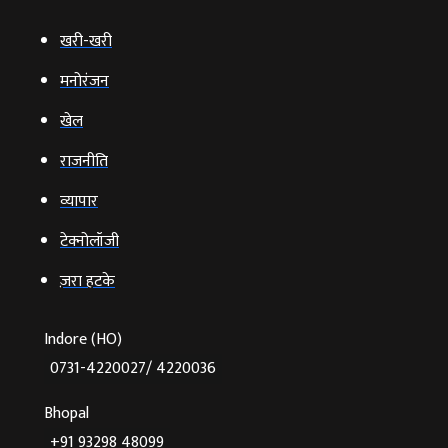
खरी-खरी
मनोरंजन
खेल
राजनीति
व्‍यापार
टेक्‍नोलॉजी
ज़रा हटके
Indore (HO)
0731-4220027/ 4220036
Bhopal
+91 93298 48099