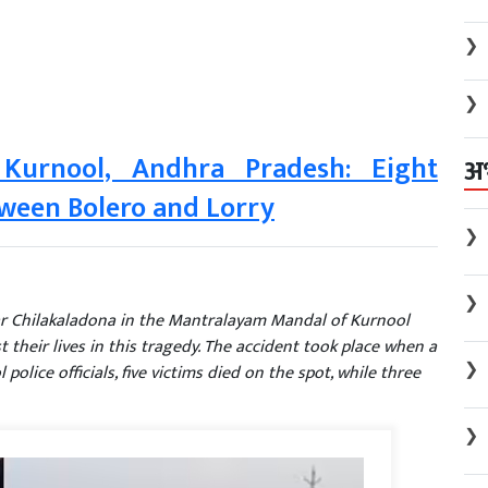
❯
❯
 Kurnool, Andhra Pradesh: Eight
अ
tween Bolero and Lorry
❯
❯
ar Chilakaladona in the Mantralayam Mandal of Kurnool
st their lives in this tragedy. The accident took place when a
❯
 police officials, five victims died on the spot, while three
❯