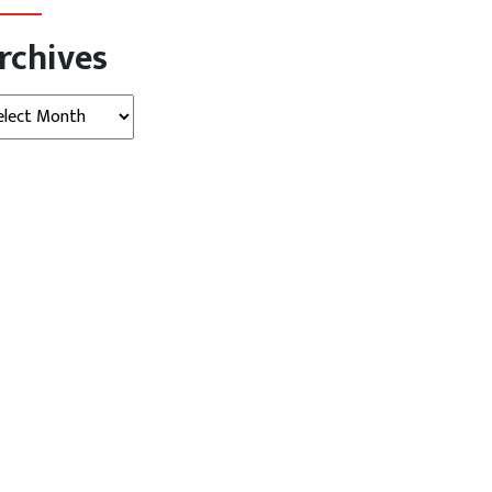
rchives
hives