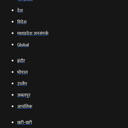
देश
विदेश
मध्यप्रदेश जनसंपर्क
Global
इंदौर
भोपाल
उज्‍जैन
जबलपुर
आचंलिक
खरी-खरी