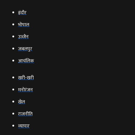
इंदौर
भोपाल
उज्‍जैन
जबलपुर
आचंलिक
खरी-खरी
मनोरंजन
खेल
राजनीति
व्‍यापार