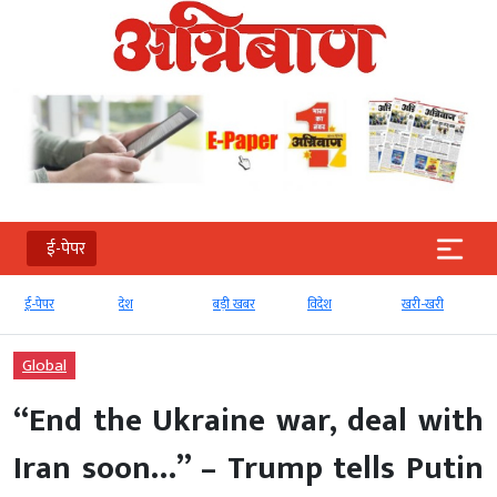
ई-पेपर
ई-पेपर
देश
बड़ी खबर
विदेश
खरी-खरी
Global
“End the Ukraine war, deal with
Iran soon…” – Trump tells Putin