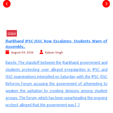
Global
Jharkhand JPSC-JSSC Row Escalates: Students Warn of
Assembly...
August 09, 2026
Kalyan Singh
t
Ranchi: The standoff between the Jharkhand government and
o
students protesting over alleged irregularities in JPSC and
o
JSSC examinations intensified on Saturday, with the JPSC-JSSC
n
Reforms Forum accusing the government of attempting to
a
weaken the agitation by creating divisions among student
groups. The forum, which has been spearheading the ongoing
protest, alleged that the government was […]