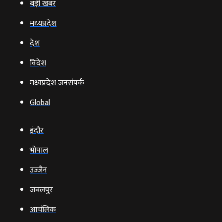
बड़ी खबर
मध्‍यप्रदेश
देश
विदेश
मध्यप्रदेश जनसंपर्क
Global
इंदौर
भोपाल
उज्‍जैन
जबलपुर
आचंलिक