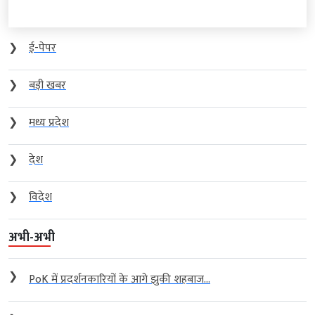
❯
ई-पेपर
❯
बड़ी खबर
❯
मध्य प्रदेश
❯
देश
❯
विदेश
अभी-अभी
❯
PoK में प्रदर्शनकारियों के आगे झुकी शहबाज...