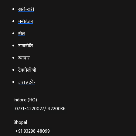
खरी-खरी
मनोरंजन
खेल
राजनीति
व्‍यापार
टेक्‍नोलॉजी
ज़रा हटके
Indore (HO)
0731-4220027/ 4220036
Bhopal
+91 93298 48099