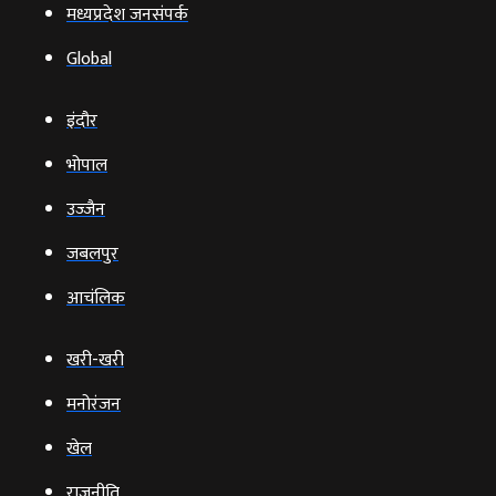
मध्यप्रदेश जनसंपर्क
Global
इंदौर
भोपाल
उज्‍जैन
जबलपुर
आचंलिक
खरी-खरी
मनोरंजन
खेल
राजनीति