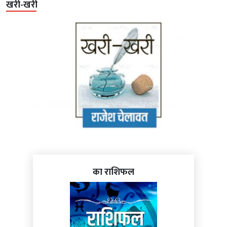
खरी-खरी
का राशिफल