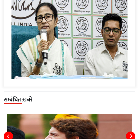
सम्बंधित ख़बरें