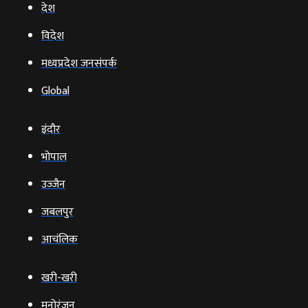
देश
विदेश
मध्यप्रदेश जनसंपर्क
Global
इंदौर
भोपाल
उज्‍जैन
जबलपुर
आचंलिक
खरी-खरी
मनोरंजन