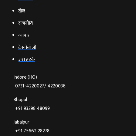
खेल
राजनीति
व्‍यापार
टेक्‍नोलॉजी
ज़रा हटके
Indore (HO)
0731-4220027/ 4220036
Bhopal
+91 93298 48099
Jabalpur
+91 75662 28278