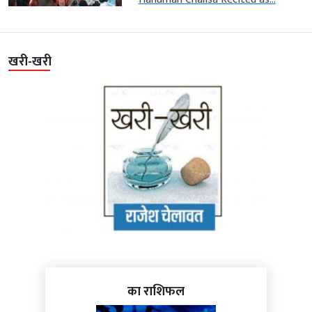
खरी-खरी
का राशिफल