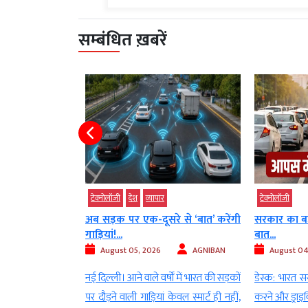
सम्बंधित ख़बरें
ोलॉजी
टेक्‍नोलॉजी
देश
व्‍यापार
टेक्‍नोलॉजी
र पर चलेगा क्लाउड
अब सड़क पर एक-दूसरे से ‘बात’ करेंगी
सरकार का बड़
गाड़ियां!...
बात...
AGNIBAN
August 05, 2026
AGNIBAN
August 04
रिम बुद्धिमत्ता
नई दिल्ली। आने वाले वर्षों में भारत की सड़कों
डेस्क: भारत 
के क्षेत्र में तेजी से
पर दौड़ने वाली गाड़ियां केवल स्मार्ट ही नहीं,
करने और ड्राइवि