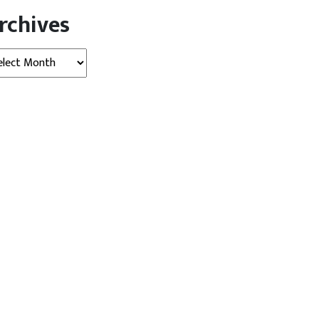
rchives
hives
शैली
टेक्‍नोलॉजी
स्‍वास्‍थ्‍य
टेक्‍नोलॉजी
में वायरलेस इयरबड्स लगाकर
गूगल को वापस लेना पड़ा नया धांसू
ुनना कहीं...
AI...
gust 03, 2026
AGNIBAN
August 02, 2026
Digvijay
ल्ली। म्यूजिक सुनने (listening
डेस्क: गूगल ने गूगल अर्थ में शुरू किया गया
c) के लिए फटाफट वायरलेस
नया एआई इमेज जनरेशन फीचर लॉन्च के