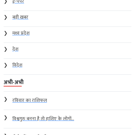
❯
ई-पेपर
❯
बड़ी खबर
❯
मध्य प्रदेश
❯
देश
❯
विदेश
अभी-अभी
❯
रविवार का राशिफल
❯
विश्वगुरु बनना है तो हाशिए के लोगों...