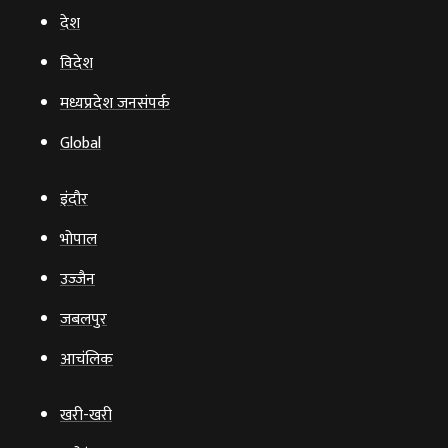
देश
विदेश
मध्यप्रदेश जनसंपर्क
Global
इंदौर
भोपाल
उज्‍जैन
जबलपुर
आचंलिक
खरी-खरी