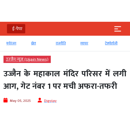
ई-पेपर
मनोरंजन
खेल
राजनीति
व्‍यापार
टेक्‍नोलॉजी
उज्‍जैन न्यूज़ (Ujjain News)
उज्जैन के महाकाल मंदिर परिसर में लगी
आग, गेट नंबर 1 पर मची अफरा-तफरी
May 05, 2025
Digvijay