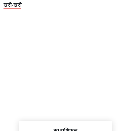
खरी-खरी
का राशिफल