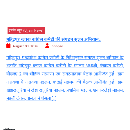
 (Ujjain News)
उज्‍जैन न्यूज़ (Ujja
ाक कांग्रेस कमेटी की संगठन सृजन अभियान...
10 से 15 साल की ब
3, 2026
bhopal
August 07, 2
यप्रदेश कांग्रेस कमेटी के निर्देशानुसार संगठन सृजन अभियान के
हार्मोनल बदलाव
पुर ब्लाक कांग्रेस कमेटी के मंडलम अध्यक्षों, पंचायत कमेटी,
महिलाओं की सर्ज
 भौतिक सत्यापन एवं संगठनात्मक बैठक आयोजित हुई। ग्राम
जीवनशैली, कम उम्
 नारायणा मंडलम, कढ़ाई मंडलम की बैठक आयोजित हुई। ग्राम
आदतों के कारण अ
में खेड़ा खजुरिया मंडलम, जवासिया मंडलम, शक्करखेड़ी मंडलम,
(फाइब्रोएडेनोमा) क
 घोसला में घोसला […]