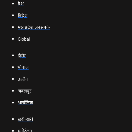
देश
विदेश
मध्यप्रदेश जनसंपर्क
Global
इंदौर
भोपाल
उज्‍जैन
जबलपुर
आचंलिक
खरी-खरी
मनोरंजन