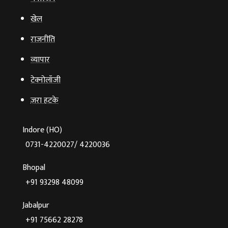
खेल
राजनीति
व्‍यापार
टेक्‍नोलॉजी
ज़रा हटके
Indore (HO)
0731-4220027/ 4220036
Bhopal
+91 93298 48099
Jabalpur
+91 75662 28278