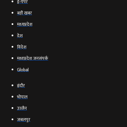
ई‑पेपर
बड़ी खबर
मध्‍यप्रदेश
देश
विदेश
मध्यप्रदेश जनसंपर्क
Global
इंदौर
भोपाल
उज्‍जैन
जबलपुर