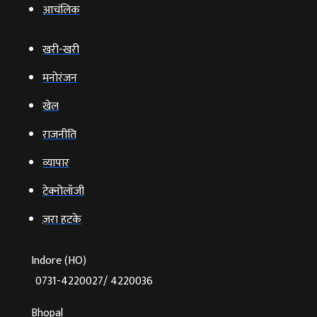
आचंलिक
खरी-खरी
मनोरंजन
खेल
राजनीति
व्‍यापार
टेक्‍नोलॉजी
ज़रा हटके
Indore (HO)
0731-4220027/ 4220036
Bhopal