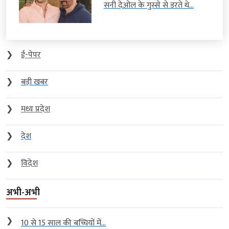
सनी देओल के गुस्से से डरते थे...
❯
ई-पेपर
❯
बड़ी खबर
❯
मध्य प्रदेश
❯
देश
❯
विदेश
अभी-अभी
❯
10 से 15 साल की बच्चियों में...