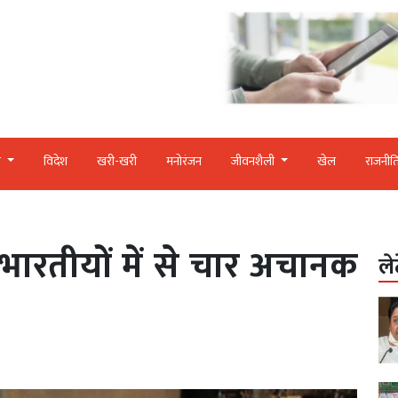
र
विदेश
खरी-खरी
मनोरंजन
जीवनशैली
खेल
राजनीत
 भारतीयों में से चार अचानक
ले