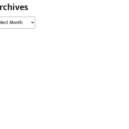
rchives
hives