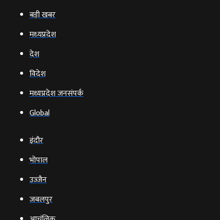
बड़ी खबर
मध्‍यप्रदेश
देश
विदेश
मध्यप्रदेश जनसंपर्क
Global
इंदौर
भोपाल
उज्‍जैन
जबलपुर
आचंलिक