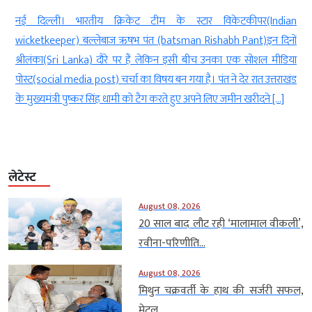
t
नई दिल्ली। भारतीय क्रिकेट टीम के स्टार विकेटकीपर(Indian
n
wicketkeeper) बल्लेबाज ऋषभ पंत (batsman Rishabh Pant)इन दिनों
ट
श्रीलंका(Sri Lanka) दौरे पर हैं लेकिन इसी बीच उनका एक सोशल मीडिया
े
पोस्ट(social media post) चर्चा का विषय बन गया है। पंत ने देर रात उत्तराखंड
के मुख्यमंत्री पुष्कर सिंह धामी को टैग करते हुए अपने लिए जमीन खरीदने […]
लेटेस्ट
August 08, 2026
20 साल बाद लौट रही ‘मालामाल वीकली’,
रवीना-परिणीति...
August 08, 2026
मिथुन चक्रवर्ती के हाथ की सर्जरी सफल,
मेटल...