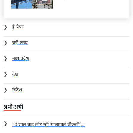
❯
ई-पेपर
❯
बड़ी खबर
❯
मध्य प्रदेश
❯
देश
❯
विदेश
अभी-अभी
❯
20 साल बाद लौट रही ‘मालामाल वीकली’,...