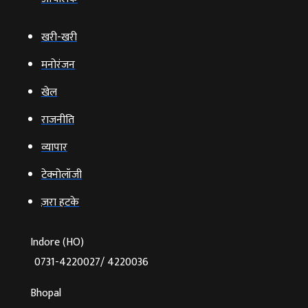
खरी-खरी
मनोरंजन
खेल
राजनीति
व्‍यापार
टेक्‍नोलॉजी
ज़रा हटके
Indore (HO)
0731-4220027/ 4220036
Bhopal