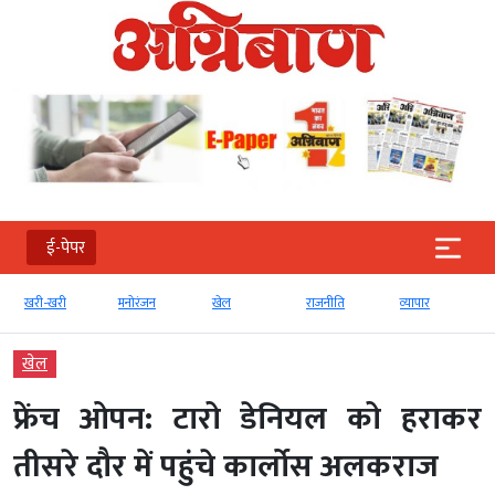
ई-पेपर
खरी-खरी
मनोरंजन
खेल
राजनीति
व्‍यापार
खेल
फ्रेंच ओपन: टारो डेनियल को हराकर
तीसरे दौर में पहुंचे कार्लोस अलकराज