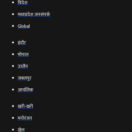
विदेश
मध्यप्रदेश जनसंपर्क
Global
इंदौर
भोपाल
उज्‍जैन
जबलपुर
आचंलिक
खरी-खरी
मनोरंजन
खेल