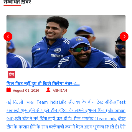
सम्बंधित ख़बरें
खेल
खे
गिल फिट नहीं हुए तो किसे मिलेगा नंबर-4...
देर
August 08, 2026
AGNIBAN
नई दिल्ली। भारत Team India)और श्रीलंका के बीच टेस्ट सीरीज(Test
नई 
series) शुरू होने से पहले टीम इंडिया के सामने शुभमन गिल (Shubman
wic
Gill’s)की चोट ने नई चिंता खड़ी कर दी है। गिल भारतीय (Team India)टेस्ट
श्र
टीम के कप्तान होने के साथ बल्लेबाजी क्रम में बेहद अहम भूमिका निभाते हैं। ऐसे
पोस्