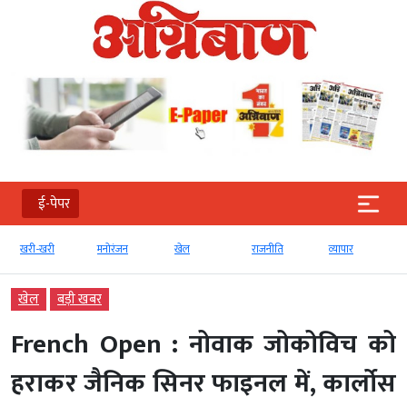
ई-पेपर
खरी-खरी
मनोरंजन
खेल
राजनीति
व्‍यापार
खेल
बड़ी खबर
French Open : नोवाक जोकोविच को
हराकर जैनिक सिनर फाइनल में, कार्लोस