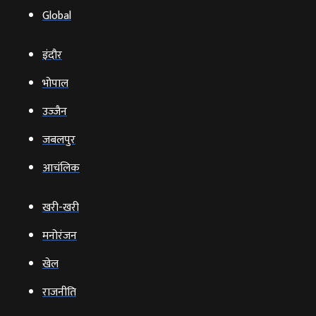
Global
इंदौर
भोपाल
उज्‍जैन
जबलपुर
आचंलिक
खरी-खरी
मनोरंजन
खेल
राजनीति