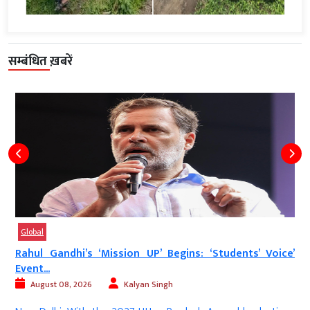
सम्बंधित ख़बरें
Global
Rahul Gandhi’s ‘Mission UP’ Begins: ‘Students’ Voice’
Event...
August 08, 2026
Kalyan Singh
d