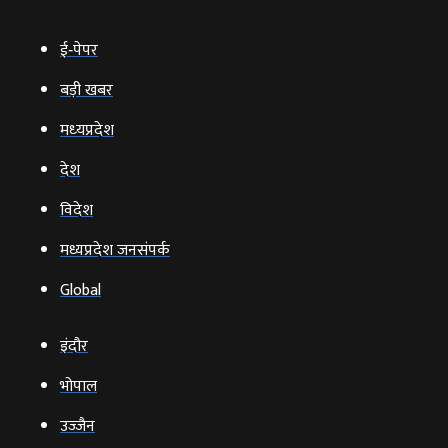
ई‑पेपर
बड़ी खबर
मध्‍यप्रदेश
देश
विदेश
मध्यप्रदेश जनसंपर्क
Global
इंदौर
भोपाल
उज्‍जैन