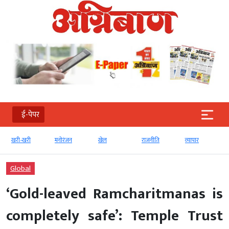
ई-पेपर
खरी-खरी
मनोरंजन
खेल
राजनीति
व्‍यापार
Global
‘Gold-leaved Ramcharitmanas is
completely safe’: Temple Trust