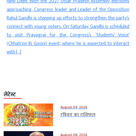
New Delhi: With the 2027 Uttar Pradesh Assembly elections
s
approaching, Congress leader and Leader of the Opposition
s
Rahul Gandhi is stepping up efforts to strengthen the party’s
e
connect with young voters. On Saturday, Gandhi is scheduled
n
to visit Prayagraj for the Congress’s ‘Students’ Voice’
(Chhatron Ki Goonj) event, where he is expected to interact
with […]
लेटेस्ट
August 09, 2026
रविवार का राशिफल
August 08, 2026