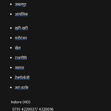
जबलपुर
आचंलिक
खरी-खरी
मनोरंजन
खेल
राजनीति
व्‍यापार
टेक्‍नोलॉजी
ज़रा हटके
Indore (HO)
0731-4220027/ 4220036