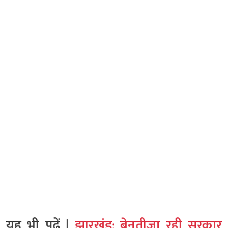
यह भी पढ़ें |
झारखंड: बेनतीजा रही सरकार