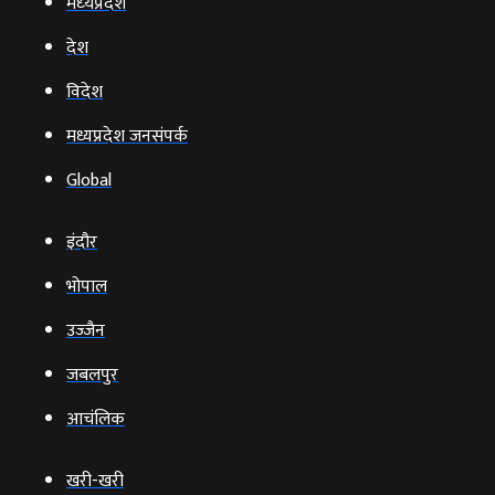
मध्‍यप्रदेश
देश
विदेश
मध्यप्रदेश जनसंपर्क
Global
इंदौर
भोपाल
उज्‍जैन
जबलपुर
आचंलिक
खरी-खरी