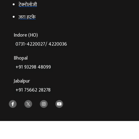
टेक्‍नोलॉजी
ज़रा हटके
Indore (HO)
0731-4220027/ 4220036
Bhopal
+91 93298 48099
Jabalpur
+91 75662 28278
©2026 Agnibaan , All Rights Reserved
Crafted With
♥
By Cloud Zappy