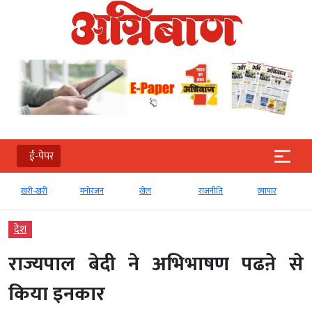
ई-पेपर
खरी-खरी
मनोरंजन
खेल
राजनीति
व्‍यापार
देश
राज्यपाल बेदी ने अभिभाषण पढऩे से
किया इनकार