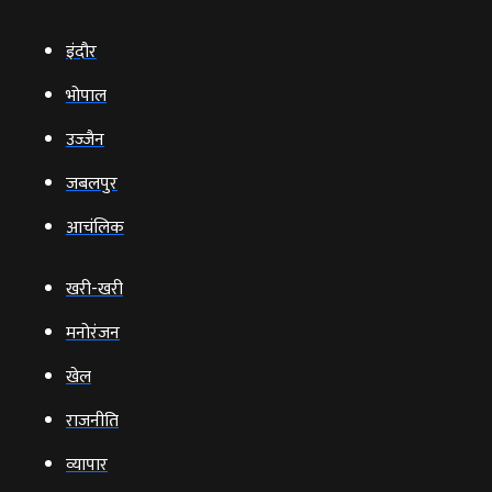
इंदौर
भोपाल
उज्‍जैन
जबलपुर
आचंलिक
खरी-खरी
मनोरंजन
खेल
राजनीति
व्‍यापार