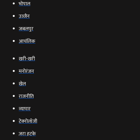
भोपाल
उज्‍जैन
जबलपुर
आचंलिक
खरी-खरी
मनोरंजन
खेल
राजनीति
व्‍यापार
टेक्‍नोलॉजी
ज़रा हटके