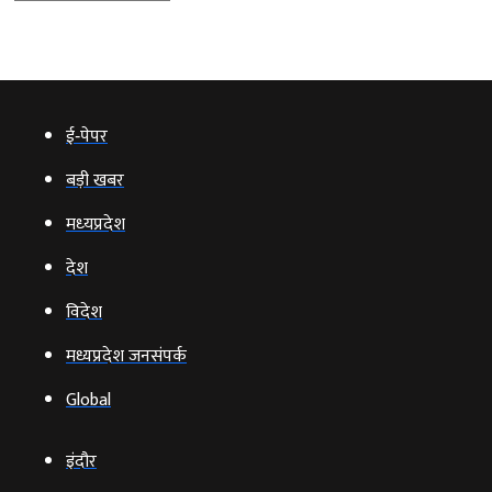
ई‑पेपर
बड़ी खबर
मध्‍यप्रदेश
देश
विदेश
मध्यप्रदेश जनसंपर्क
Global
इंदौर