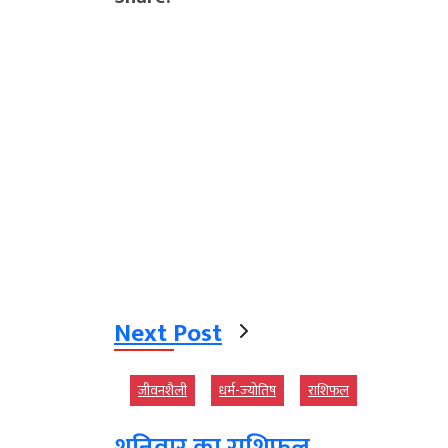
Next Post
जीवनशैली
धर्म-ज्‍योतिष
राशिफल