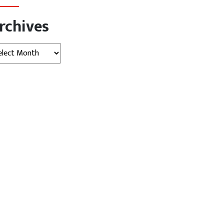
rchives
hives