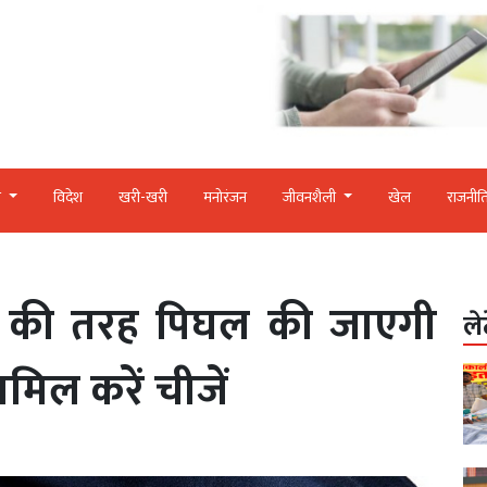
र
विदेश
खरी-खरी
मनोरंजन
जीवनशैली
खेल
राजनीत
न की तरह पिघल की जाएगी
ले
शामिल करें चीजें