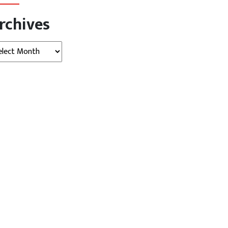
rchives
hives