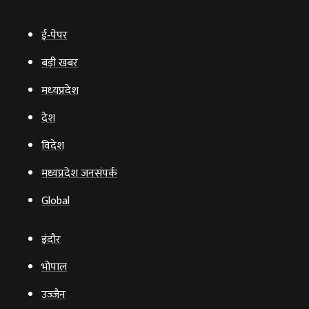
ई‑पेपर
बड़ी खबर
मध्‍यप्रदेश
देश
विदेश
मध्यप्रदेश जनसंपर्क
Global
इंदौर
भोपाल
उज्‍जैन