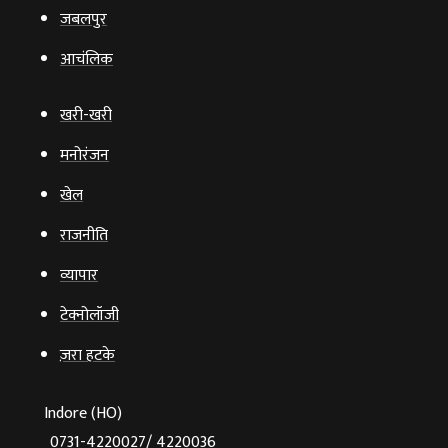
जबलपुर
आचंलिक
खरी-खरी
मनोरंजन
खेल
राजनीति
व्‍यापार
टेक्‍नोलॉजी
ज़रा हटके
Indore (HO)
0731-4220027/ 4220036