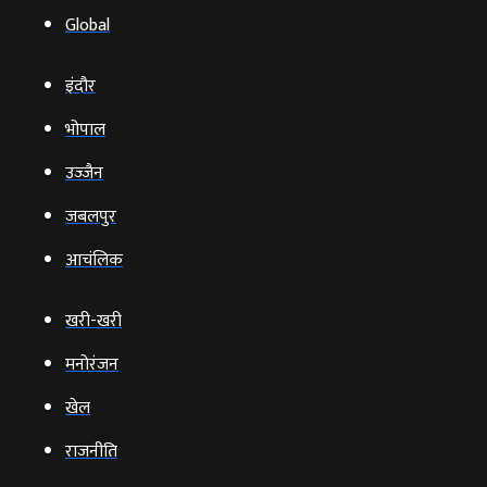
Global
इंदौर
भोपाल
उज्‍जैन
जबलपुर
आचंलिक
खरी-खरी
मनोरंजन
खेल
राजनीति