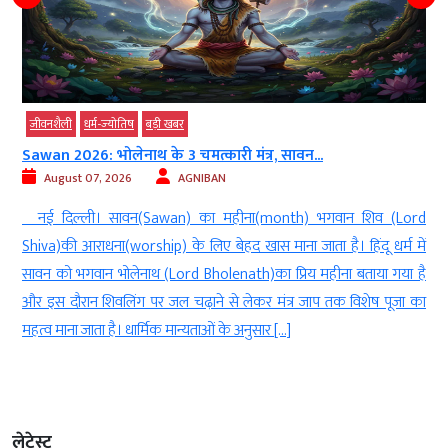
जीवनशैली
धर्म-ज्‍योतिष
बड़ी खबर
Sawan 2026: भोलेनाथ के 3 चमत्कारी मंत्र, सावन...
August 07, 2026
AGNIBAN
ल
नई दिल्ली। सावन(Sawan) का महीना(month) भगवान शिव (Lord
े
Shiva)की आराधना(worship) के लिए बेहद खास माना जाता है। हिंदू धर्म में
े
सावन को भगवान भोलेनाथ (Lord Bholenath)का प्रिय महीना बताया गया है
ं
और इस दौरान शिवलिंग पर जल चढ़ाने से लेकर मंत्र जाप तक विशेष पूजा का
महत्व माना जाता है। धार्मिक मान्यताओं के अनुसार […]
लेटेस्ट