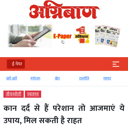
ई-पेपर
खरी-खरी
मनोरंजन
खेल
राजनीति
व्‍यापार
जीवनशैली
स्‍वास्‍थ्‍य
कान दर्द से हैं परेशान तो आजमाएं ये
उपाय, मिल सकती है राहत