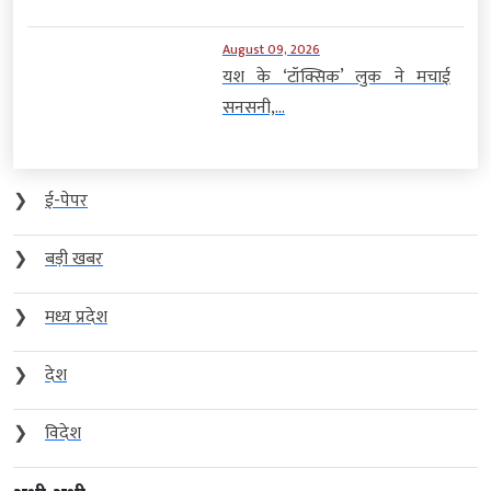
August 09, 2026
यश के ‘टॉक्सिक’ लुक ने मचाई
सनसनी,...
❯
ई-पेपर
❯
बड़ी खबर
❯
मध्य प्रदेश
❯
देश
❯
विदेश