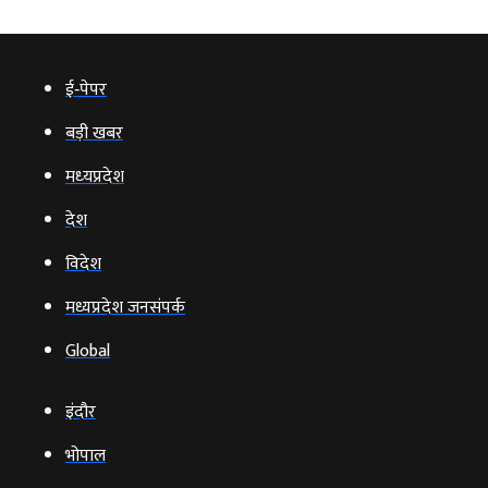
ई‑पेपर
बड़ी खबर
मध्‍यप्रदेश
देश
विदेश
मध्यप्रदेश जनसंपर्क
Global
इंदौर
भोपाल