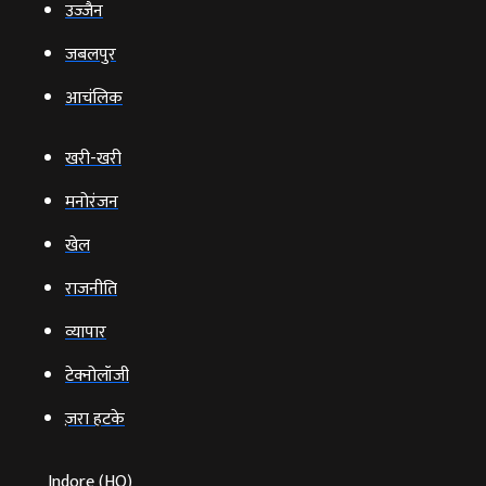
उज्‍जैन
जबलपुर
आचंलिक
खरी-खरी
मनोरंजन
खेल
राजनीति
व्‍यापार
टेक्‍नोलॉजी
ज़रा हटके
Indore (HO)