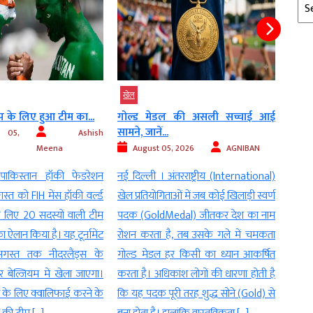
Arc
खेल
खेल
कप के लिए हुआ टीम का...
गोल्ड मेडल की असली सच्चाई आई
रविचं
सामने, जानें...
रखना प
 05,
Ashish
Meena
August 05, 2026
AGNIBAN
Au
पाकिस्तान हॉकी फेडरेशन
नई दिल्ली । अंतरराष्ट्रीय (International)
नई दि
स्त को FIH मेंस हॉकी वर्ल्ड
खेल प्रतियोगिताओं में जब कोई खिलाड़ी स्वर्ण
crick
लिए 20 सदस्यों वाली टीम
पदक (GoldMedal) जीतकर देश का नाम
सिंह 
ा ऐलान किया है। यह टूर्नामेंट
रोशन करता है, तब उसके गले में चमकता
फिर अ
गस्त तक नीदरलैंड्स के
गोल्ड मेडल हर किसी का ध्यान आकर्षित
वजह से 
र बेल्जियम में खेला जाएगा।
करता है। अधिकांश लोगों की धारणा होती है
(inter
मेंट के लिए क्वालिफाई करने के
कि यह पदक पूरी तरह शुद्ध सोने (Gold) से
भारतीय