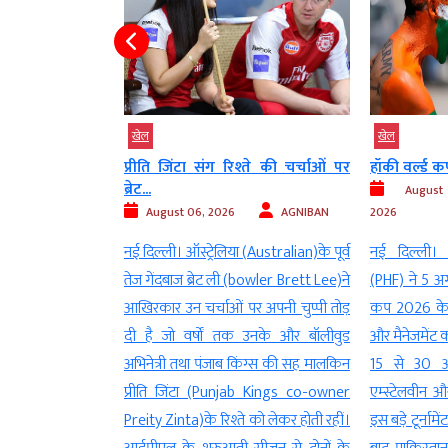
खेल
खेल
ं जोस बटलर का
प्रीति जिंटा संग रिश्ते की चर्चाओं पर
हॉकी वर्ल्ड 
.
ब्रेट...
August
AGNIBAN
August 06, 2026
AGNIBAN
2026
(England) के स्टार
नई दिल्ली। ऑस्ट्रेलिया (Australian)के पूर्व
नई दिल्ली। 
ेबाज जोस बटलर
तेज गेंदबाज ब्रेट ली (bowler Brett Lee)ने
(PHF) ने 5 अग
 टी20 क्रिकेट
आखिरकार उन चर्चाओं पर अपनी चुप्पी तोड़
कप 2026 के 
हास में नया अध्याय
दी है जो वर्षों तक उनके और बॉलीवुड
और मैनेजमेंट क
ादा रन बनाने वाले
अभिनेत्री तथा पंजाब किंग्स की सह मालकिन
15 से 30 अ
 हासिल कर लिया है।
प्रीति जिंटा (Punjab Kings co-owner
एम्स्टेलवीन औ
 एक शानदार पारी के
Preity Zinta)के रिश्ते को लेकर होती रहीं।
इस बड़े टूर्ना