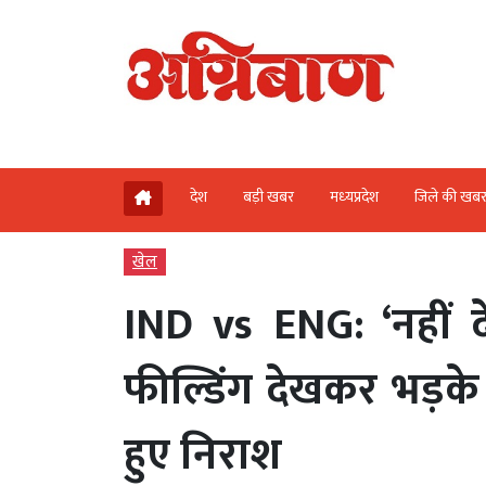
देश
बड़ी खबर
मध्‍यप्रदेश
जिले की खब
खेल
IND vs ENG: ‘नहीं द
फील्डिंग देखकर भड़के
हुए निराश