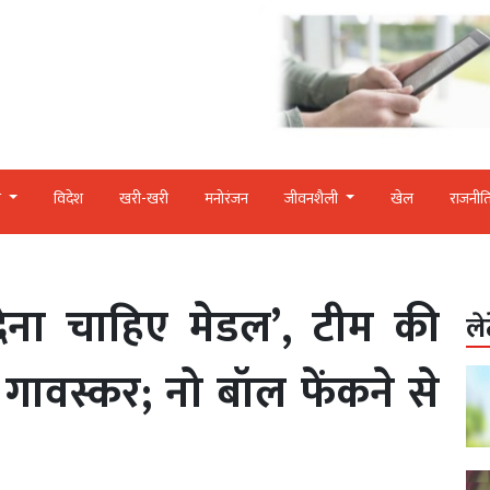
र
विदेश
खरी-खरी
मनोरंजन
जीवनशैली
खेल
राजनीत
ेना चाहिए मेडल’, टीम की
ले
 गावस्कर; नो बॉल फेंकने से