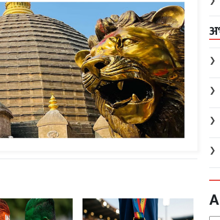
❯
अ
❯
❯
❯
❯
A