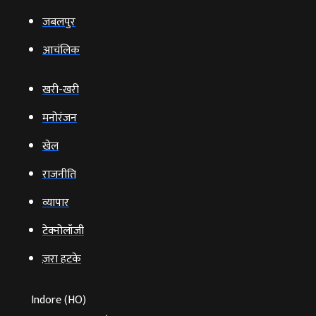
जबलपुर
आचंलिक
खरी-खरी
मनोरंजन
खेल
राजनीति
व्‍यापार
टेक्‍नोलॉजी
ज़रा हटके
Indore (HO)