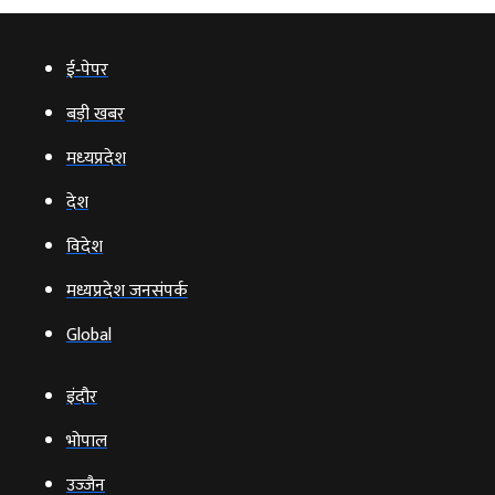
ई‑पेपर
बड़ी खबर
मध्‍यप्रदेश
देश
विदेश
मध्यप्रदेश जनसंपर्क
Global
इंदौर
भोपाल
उज्‍जैन