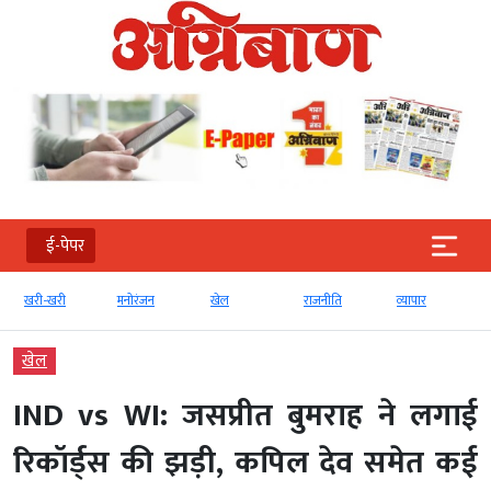
ई-पेपर
खरी-खरी
मनोरंजन
खेल
राजनीति
व्‍यापार
खेल
IND vs WI: जसप्रीत बुमराह ने लगाई
रिकॉर्ड्स की झड़ी, कपिल देव समेत कई