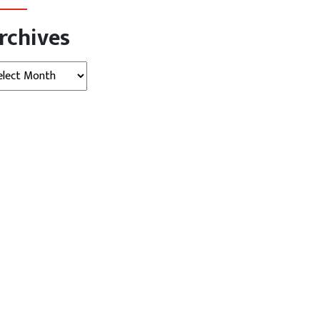
rchives
hives