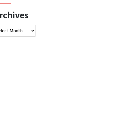
rchives
hives