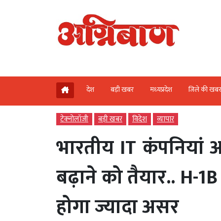
देश
बड़ी खबर
मध्‍यप्रदेश
जिले की खब
टेक्‍नोलॉजी
बड़ी खबर
विदेश
व्‍यापार
भारतीय IT कंपनियां अम
बढ़ाने को तैयार.. H-1B 
होगा ज्यादा असर