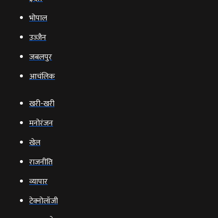
भोपाल
उज्‍जैन
जबलपुर
आचंलिक
खरी-खरी
मनोरंजन
खेल
राजनीति
व्‍यापार
टेक्‍नोलॉजी