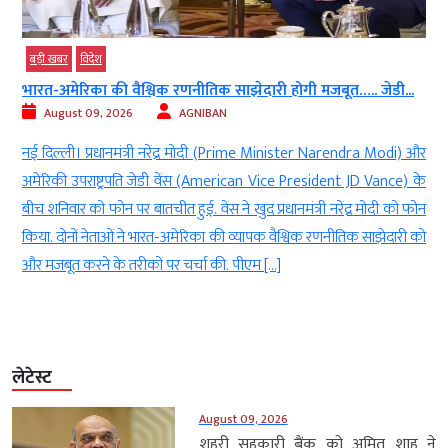
बड़ी खबर
विदेश
भारत-अमेरिका की वैश्विक रणनीतिक साझेदारी होगी मजबूत….. जेडी...
August 09, 2026
AGNIBAN
स
नई दिल्ली। प्रधानमंत्री नरेंद्र मोदी (Prime Minister Narendra Modi) और
h
अमेरिकी उपराष्ट्रपति जेडी वेंस (American Vice President JD Vance) के
ो
बीच शनिवार को फोन पर बातचीत हुई. वेंस ने खुद प्रधानमंत्री नरेंद्र मोदी को फोन
र
किया. दोनों नेताओं ने भारत-अमेरिका की व्यापक वैश्विक रणनीतिक साझेदारी को
और मजबूत करने के तरीकों पर चर्चा की. पीएम […]
लेटेस्ट
August 09, 2026
शहरी सहकारी बैंक को अमित शाह ने