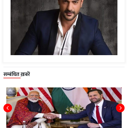
सम्बंधित ख़बरें