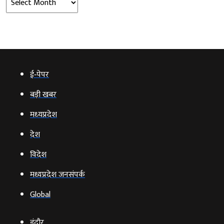
ई‑पेपर
बड़ी खबर
मध्‍यप्रदेश
देश
विदेश
मध्यप्रदेश जनसंपर्क
Global
इंदौर