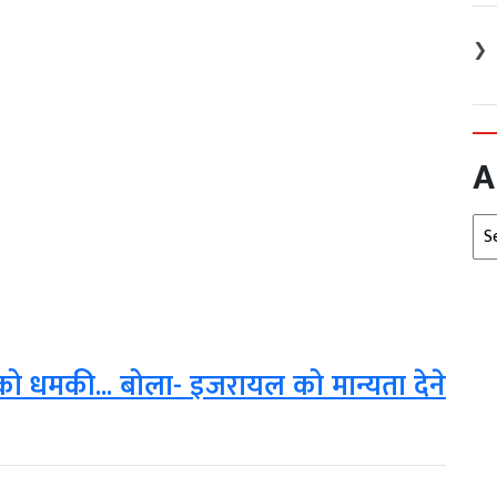
❯
A
Arc
को धमकी... बोला- इजरायल को मान्यता देने