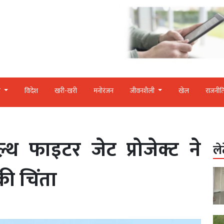
र
विदेश
खरी-खरी
मनोरंजन
जीवनशैली
खेल
राजनीत
ल्थ फाइटर जेट प्रोजेक्ट ने
ले
की चिंता