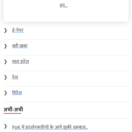
इन...
❯
ई-पेपर
❯
बड़ी खबर
❯
मध्य प्रदेश
❯
देश
❯
विदेश
अभी-अभी
❯
PoK में प्रदर्शनकारियों के आगे झुकी शहबाज...