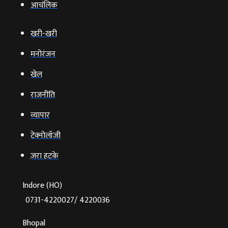
आचंलिक
खरी-खरी
मनोरंजन
खेल
राजनीति
व्‍यापार
टेक्‍नोलॉजी
ज़रा हटके
Indore (HO)
0731-4220027/ 4220036
Bhopal