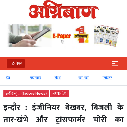
ई-पेपर
बड़ी खबर
विदेश
खरी-खरी
मनोरंजन
खेल
इंदौर न्यूज़ (Indore News)
मध्‍यप्रदेश
इन्दौर : इंजीनियर बेखबर, बिजली के
तार-खंभे और ट्रांसफार्मर चोरी का