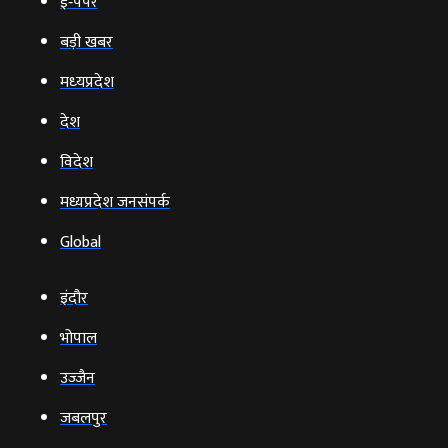
ई‑पेपर
बड़ी खबर
मध्‍यप्रदेश
देश
विदेश
मध्यप्रदेश जनसंपर्क
Global
इंदौर
भोपाल
उज्‍जैन
जबलपुर