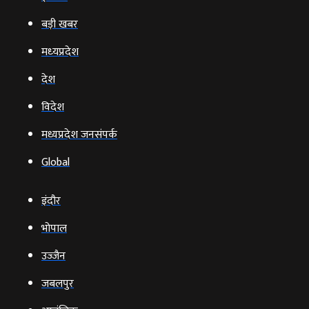
बड़ी खबर
मध्‍यप्रदेश
देश
विदेश
मध्यप्रदेश जनसंपर्क
Global
इंदौर
भोपाल
उज्‍जैन
जबलपुर