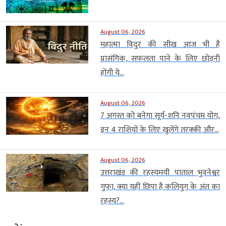
August 06, 2026
महात्मा विदुर की सीख आज भी है
प्रासंगिक, सफलता पाने के लिए छोड़नी
होंगी ये...
August 06, 2026
7 अगस्त को बनेगा सूर्य-शनि नवपंचम योग,
इन 4 राशियों के लिए खुलेंगे तरक्की और...
August 06, 2026
उत्तराखंड की रहस्यमयी पाताल भुवनेश्वर
गुफा, क्या यहीं छिपा है कलियुग के अंत का
रहस्य?...