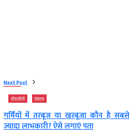
Next Post
जीवनशैली
स्‍वास्‍थ्‍य
गर्मियों में तरबूज या खरबूजा कौन है सबसे
ज्यादा लाभकारी? ऐसे लगाएं पता