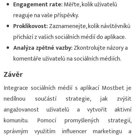
Engagement rate:
Měřte, kolik uživatelů
reaguje na vaše příspěvky.
Proklikovost:
Zaznamenejte, kolik návštěvníků
přichází z vašich sociálních médií do aplikace.
Analýza zpětné vazby:
Zkontrolujte názory a
komentáře uživatelů na sociálních médiích.
Závěr
Integrace sociálních médií s aplikací Mostbet je
nedílnou součástí strategie, jak zvýšit
angažovanost uživatelů a vytvořit aktivní
komunitu. Pomocí promyšlených strategií,
správným využitím influencer marketingu a