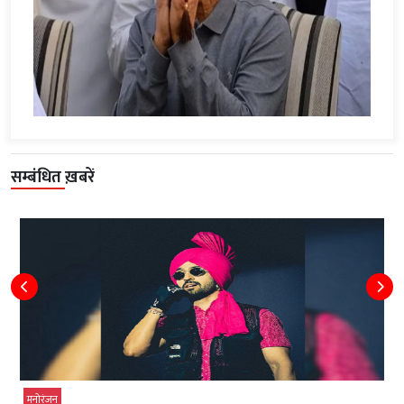
सम्बंधित ख़बरें
मनोरंजन