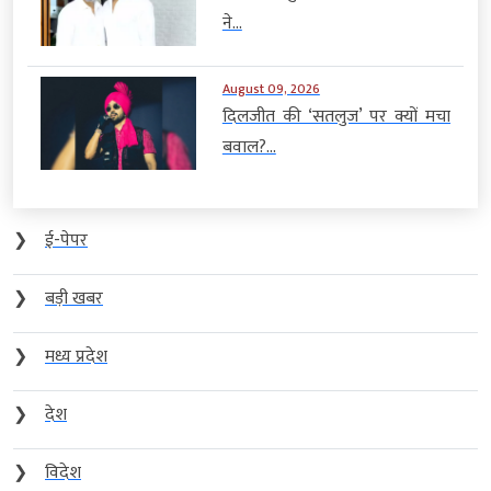
ने...
August 09, 2026
दिलजीत की ‘सतलुज’ पर क्यों मचा
बवाल?...
❯
ई-पेपर
❯
बड़ी खबर
❯
मध्य प्रदेश
❯
देश
❯
विदेश