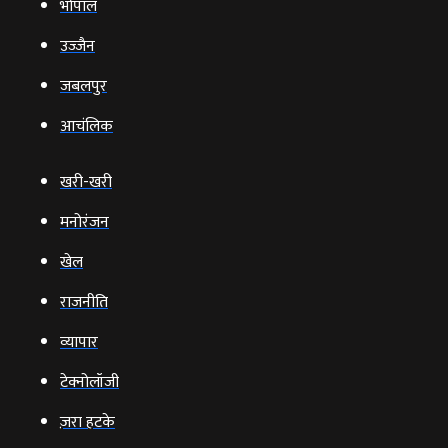
भोपाल
उज्‍जैन
जबलपुर
आचंलिक
खरी-खरी
मनोरंजन
खेल
राजनीति
व्‍यापार
टेक्‍नोलॉजी
ज़रा हटके