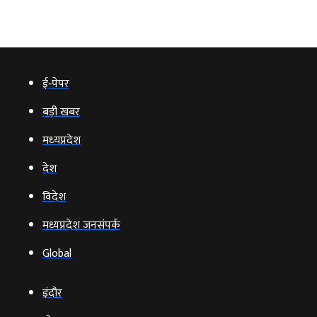
ई‑पेपर
बड़ी खबर
मध्‍यप्रदेश
देश
विदेश
मध्यप्रदेश जनसंपर्क
Global
इंदौर