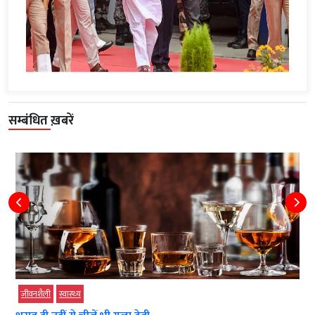
सम्बंधित ख़बरें
जीवनशैली
स्‍वास्‍थ्‍य