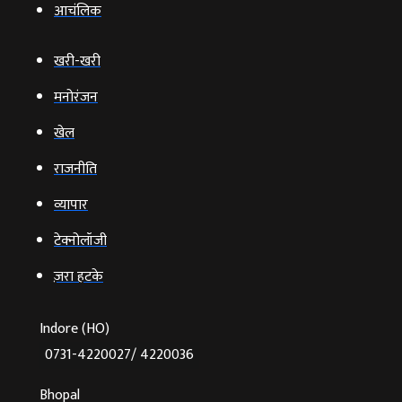
आचंलिक
खरी-खरी
मनोरंजन
खेल
राजनीति
व्‍यापार
टेक्‍नोलॉजी
ज़रा हटके
Indore (HO)
0731-4220027/ 4220036
Bhopal