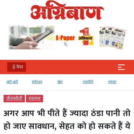
ई-पेपर
खरी-खरी
मनोरंजन
खेल
राजनीति
व्‍यापार
जीवनशैली
स्‍वास्‍थ्‍य
अगर आप भी पीते हैं ज्‍यादा ठंडा पानी तो
हो जाए सावधान, सेहत को हो सकते हैं ये