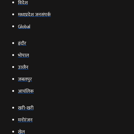
विदेश
मध्यप्रदेश जनसंपर्क
Global
इंदौर
भोपाल
उज्‍जैन
जबलपुर
आचंलिक
खरी-खरी
मनोरंजन
खेल