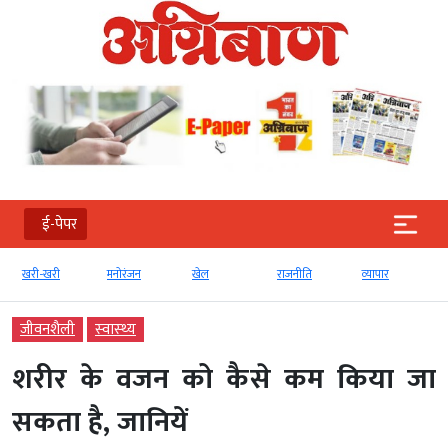
ई-पेपर
खरी-खरी
मनोरंजन
खेल
राजनीति
व्‍यापार
जीवनशैली
स्‍वास्‍थ्‍य
शरीर के वजन को कैसे कम किया जा
सकता है, जानियें