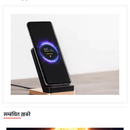
सम्बंधित ख़बरें