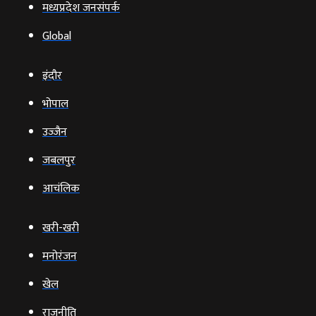
मध्यप्रदेश जनसंपर्क
Global
इंदौर
भोपाल
उज्‍जैन
जबलपुर
आचंलिक
खरी-खरी
मनोरंजन
खेल
राजनीति