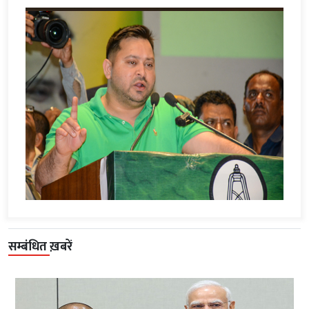
सम्बंधित ख़बरें